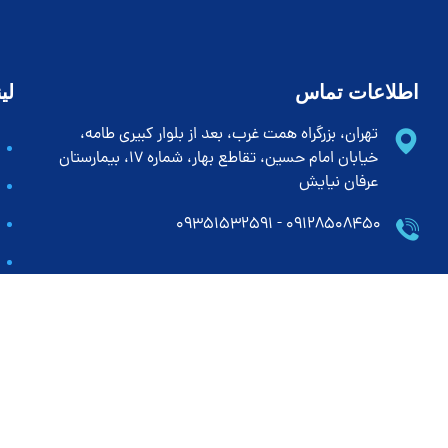
اطلاعات تماس
لی
تهران، بزرگراه همت غرب، بعد از بلوار کبیری طامه،
خیابان امام حسین، تقاطع بهار، شماره 17، بیمارستان
عرفان نیایش
۰۹۱۲۸۵۰۸۴۵۰ - ۰۹۳۵۱۵۳۲۵۹۱
info@iranvirtualhospital.com
09128508450
ایتا : 09128508450