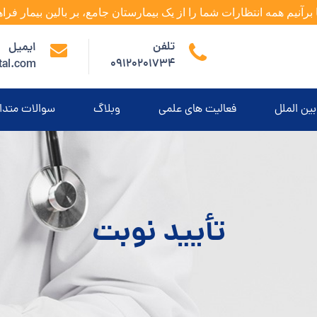
 برآنیم همه انتظارات شما را از یک بیمارستان جامع، بر بالین بیمار فراه
تلفن
ایمیل
09120201734
tal.com
بین الملل
فعالیت های علمی
وبلاگ
سوالات متدا
تأیید نوبت