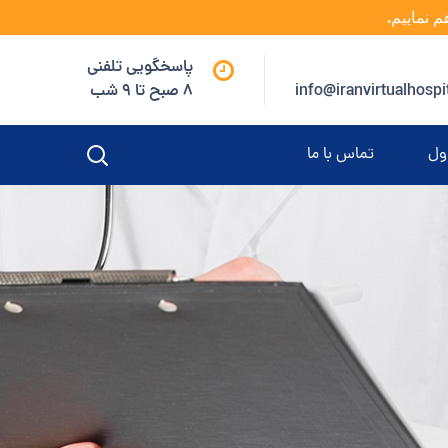
م نماییم.
پاسخگویی تلفنی
info@iranvirtualhospi
8 صبح تا 9 شب
ول
تماس با ما