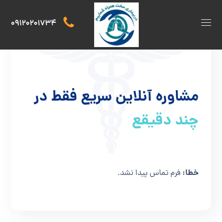
09120201734
[rev_slider alias=”home1″][/rev_slider]
مشاوره آنلاین سریع فقط در
چند دقیقع
خطا:
فرم تماس پیدا نشد.