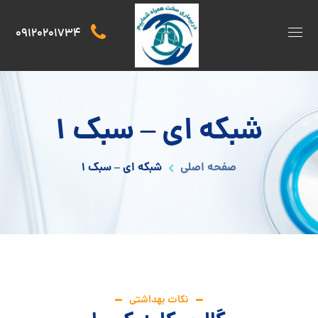
09120201734
شبکه ای – سبک ۱
صفحه اصلی
شبکه ای – سبک ۱
نکات بهداشتی