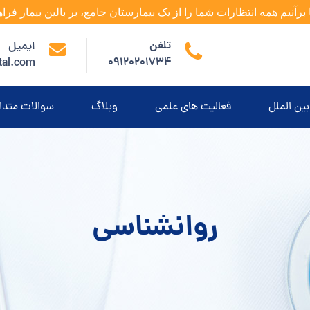
 برآنیم همه انتظارات شما را از یک بیمارستان جامع، بر بالین بیمار فراه
تلفن
ایمیل
09120201734
tal.com
بین الملل
فعالیت های علمی
وبلاگ
سوالات متدا
روانشناسی