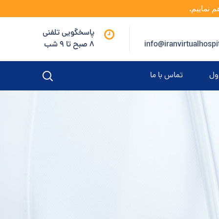
م نماییم.
پاسخگویی تلفنی
info@iranvirtualhospi
8 صبح تا 9 شب
ول
تماس با ما