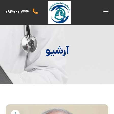
09120201734
آرشیو