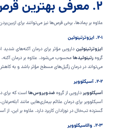
۲. معرفی بهترین قرص زگیل تناسلی
علاوه بر پمادها، برخی قرص‌ها نیز می‌توانند برای ازبین‌بر
۲-۱. ایزوترتینوئین
ایزوترتینوئین
دارویی مؤثر برای درمان آکنه‌های شدید اس
رتینوئیدها
گروه
می‌تواند در درمان زگیل‌های مسطح مؤثر باشد و به کاه
۲-۲. آسیکلوویر
آسیکلوویر
ضدویروس‌ها
دارویی از گروه
است که برای درم
آسیکلوویر برای درمان علائم بیماری‌هایی مانند آبله‌مر
گسترده تب‌خال در نوزادان کاربرد دارد. علاوه بر این، از آس
۲-۳. والاسیکلوویر