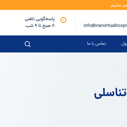
م نماییم.
پاسخگویی تلفنی
info@iranvirtualhospi
8 صبح تا 9 شب
ول
تماس با ما
تناسلی