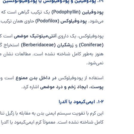
۱-۱. پودوفیلین و پودوفیلوکس یا پودوفیلوتوکسین
پودوفیلین (Podophyllin)
یک ترکیب گیاهی است که می‌
پودوفیلوکس (Podofilox)
می‌شود.
حاوی همان ترکیب ف
آنتی‌میتوتیک موضعی
پودوفیلوکس، یک داروی
است که 
(Coniferae)
زرشکیان (Berberidaceae)
و
استخراج گرد
هنوز به‌طور کامل شناخته نشده است. مطالعات نشان می‌د
نمی‌شود.
در داخل بدن ممنوع
استفاده از پودوفیلوکس
است و مص
پوست، ایجاد زخم و درد موضعی
اشاره کرد.
۱-۲. ایمی‌کیمود یا آلدرا
این کرم با تقویت سیستم ایمنی بدن به مقابله با زگیل ت
کامل شناخته نشده است. معمولاً کرم ایمی‌کیمود یا آلدرا ۵٪ را