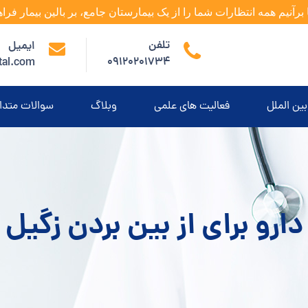
 برآنیم همه انتظارات شما را از یک بیمارستان جامع، بر بالین بیمار فراه
تلفن
ایمیل
09120201734
tal.com
بین الملل
فعالیت های علمی
وبلاگ
سوالات متدا
دارو برای از بین بردن زگیل 