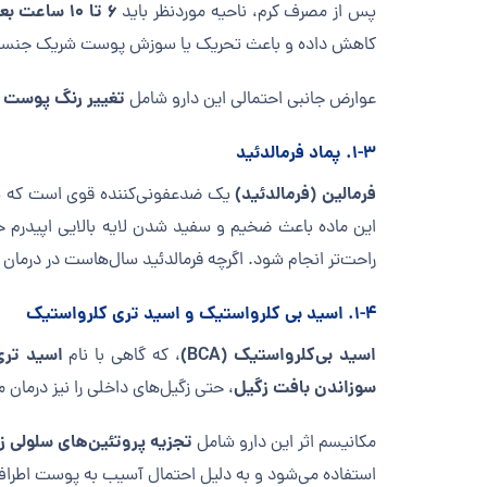
۶ تا ۱۰ ساعت بعد با آب و صابون شسته شود
پس از مصرف کرم، ناحیه موردنظر باید
کاهش داده و باعث تحریک یا سوزش پوست شریک جنسی
تغییر رنگ پوست د
عوارض جانبی احتمالی این دارو شامل
۱-۳. پماد فرمالدئید
فرمالین (فرمالدئید)
یک ضدعفونی‌کننده قوی است که توانای
این ماده باعث ضخیم و سفید شدن لایه بالایی اپیدرم 
راحت‌تر انجام شود. اگرچه فرمالدئید سال‌هاست در درمان
۱-۴. اسید بی کلرواستیک و اسید تری کلرواستیک
اسید بی‌کلرواستیک (BCA)
اسید تری‌ک
، که گاهی با نام
سوزاندن بافت زگیل
، حتی زگیل‌های داخلی را نیز درمان 
تجزیه پروتئین‌های سلولی ز
مکانیسم اثر این دارو شامل
استفاده می‌شود و به دلیل احتمال آسیب به پوست اطراف