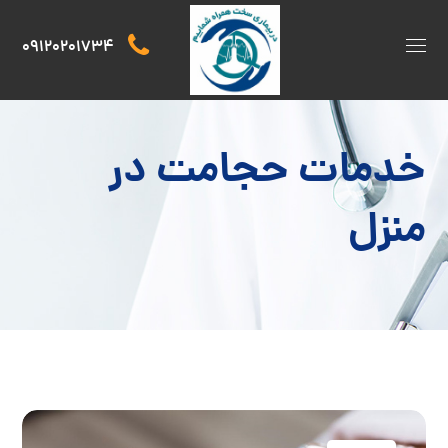
09120201734
خدمات حجامت در
منزل