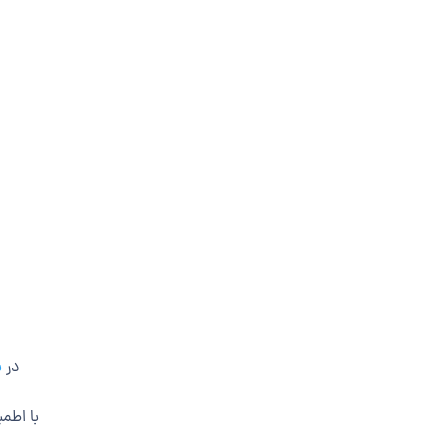
در
ب
با اطمی