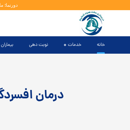
دورنما: ما
خانه
خدمات
نوبت دهی
بیماران 
درمان افسردگی