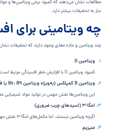
مطالعات نشان می‌دهند که کمبود برخی ویتامین‌ها و موا
نیاز به تحقیقات بیشتر دارد.
چه ویتامینی برای ا
چند ویتامین و ماده مغذی وجود دارند که تحقیقات نشان دا
ویتامین D
کمبود ویتامین D با افزایش خطر افسردگی مرتبط است و مصرف مکمل ویتامین D می‌تواند به بهبود خلق و خو کمک کند.
ویتامین B کمپلکس (به‌ویژه ویتامین B6، B9 یا فولات، و B12)
این ویتامین‌ها نقش مهمی در تولید مواد شیمیایی مغزی
امگا-3 (اسیدهای چرب ضروری)
اگرچه ویتامین نیستند، اما مکمل‌های امگا-3 نقش مهمی در سلامت مغز و کاهش علائم افسردگی دارند.
منیزیم