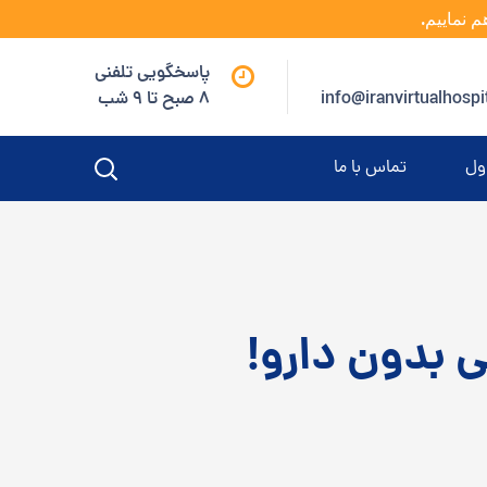
م نماییم.
پاسخگویی تلفنی
info@iranvirtualhospi
8 صبح تا 9 شب
ول
تماس با ما
ی بدون دارو!