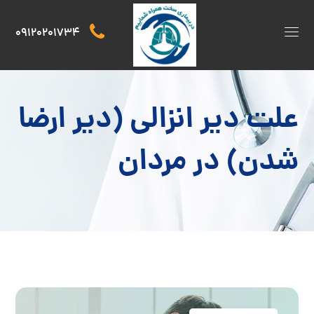
09120201734
علت دیر انزالی (دیر ارضا
شدن) در مردان