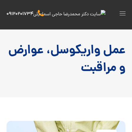
09120201734
عمل واریکوسل، عوارض
و مراقبت‌