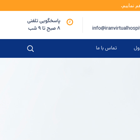
م نماییم.
پاسخگویی تلفنی
info@iranvirtualhospi
8 صبح تا 9 شب
ول
تماس با ما