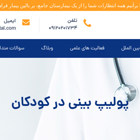
 برآنیم همه انتظارات شما را از یک بیمارستان جامع، بر بالین بیمار فراه
تلفن
ایمیل
09120201734
tal.com
بین الملل
فعالیت های علمی
وبلاگ
سوالات متدا
پولیپ بینی در کودکان