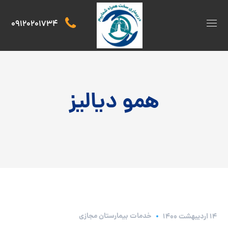
09120201734
همو دیالیز
خدمات بیمارستان مجازی
۱۴ اردیبهشت ۱۴۰۰